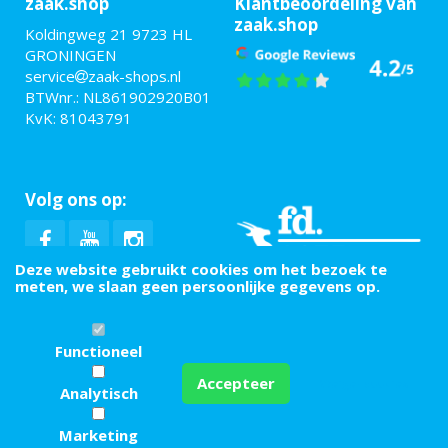
zaak.shop
Klantbeoordeling van
zaak.shop
Koldingweg 21 9723 HL
GRONINGEN
service
zaak-shops.nl
BTWnr.: NL861902920B01
KvK: 81043791
Volg ons op:
Deze website gebruikt cookies om het bezoek te
meten, we slaan geen persoonlijke gegevens op.
Functioneel
Accepteer
Weiger cookies
Analytisch
Algemene voorwaarden
|
Privacy policy
|
Linkpartners
Marketing