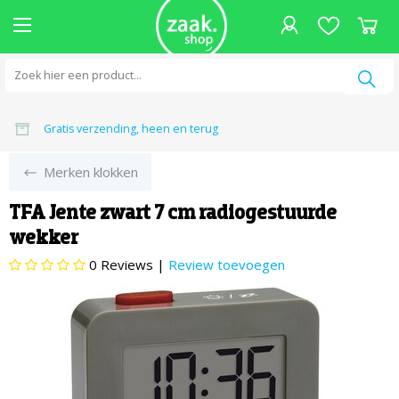
Vandaag besteld,
Achteraf betalen
Gratis verzending
Meer dan 4000 reviews,
, binnen 14 dagen
, heen en terug
volgende werkdag in huis
8.7 gemiddeld
Merken klokken
TFA Jente zwart 7 cm radiogestuurde
wekker
0
Reviews |
Review toevoegen